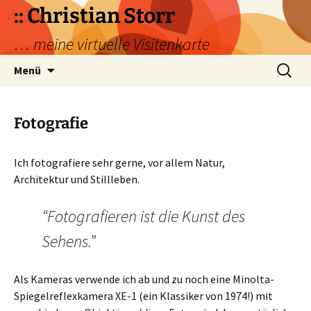
Zum
:: Christian Storr
Inhalt
… meine virtuelle Visitenkarte
springen
Suchen
Menü
nach:
Fotografie
Ich fotografiere sehr gerne, vor allem Natur,
Architektur und Stillleben.
“Fotografieren ist die Kunst des
Sehens.”
Als Kameras verwende ich ab und zu noch eine Minolta-
Spiegelreflexkamera XE-1 (ein Klassiker von 1974!) mit